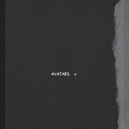
-
-
-
-
-
-
-
AVATARS
-ˋˏ
✂