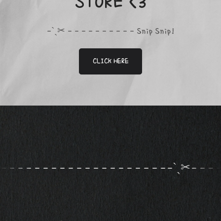
STORE <3
-ˋˏ✂ - - - - - - - - - - Snip Snip!
CLICK HERE
- - - - - - - - - - - - - - - - - - - - - -
-ˋˏ✂
- - 
-
-
-