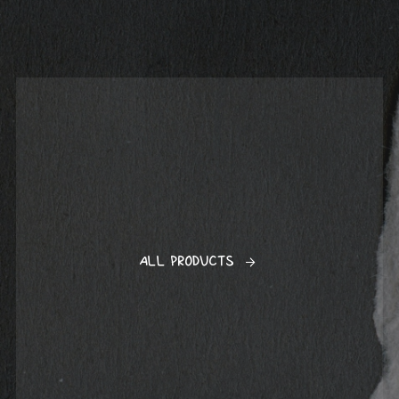
-
-
-
-
-
-
-
-
ALL PRODUCTS
-
-
-
-